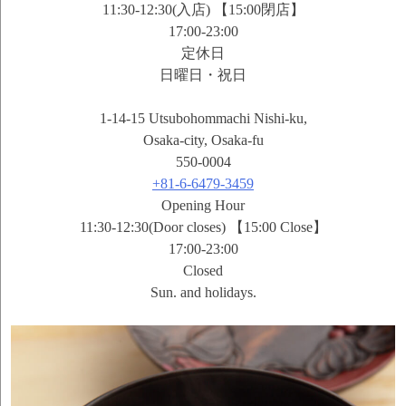
11:30-12:30(入店) 【15:00閉店】
17:00-23:00
定休日
日曜日・祝日
1-14-15 Utsubohommachi Nishi-ku,
Osaka-city, Osaka-fu
550-0004
+81-6-6479-3459
Opening Hour
11:30-12:30(Door closes) 【15:00 Close】
17:00-23:00
Closed
Sun. and holidays.