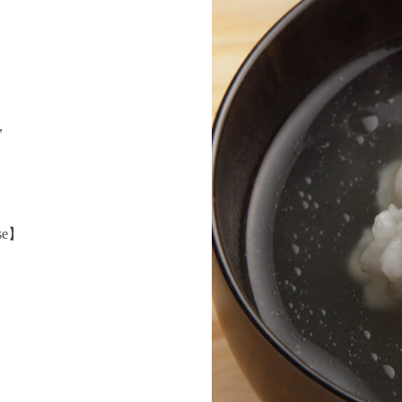
,
ose】