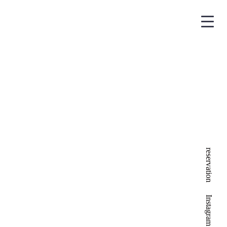
｜靭本町・本町の割烹・日本料
reservation
Instagram