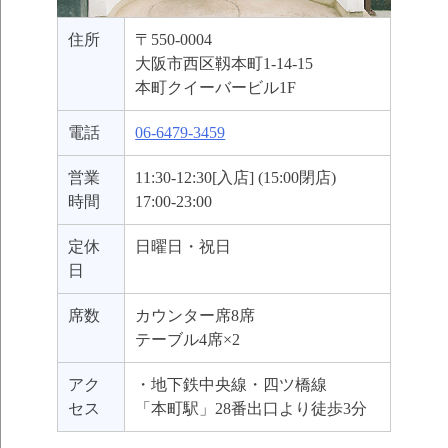
住所
〒550-0004
大阪市西区靱本町1-14-15
本町クイーバービル1F
電話
06-6479-3459
営業
11:30-12:30[入店] (15:00閉店)
時間
17:00-23:00
定休
日曜日・祝日
日
席数
カウンター席8席
テーブル4席×2
アク
・地下鉄中央線・四ツ橋線
セス
「本町駅」28番出口より徒歩3分