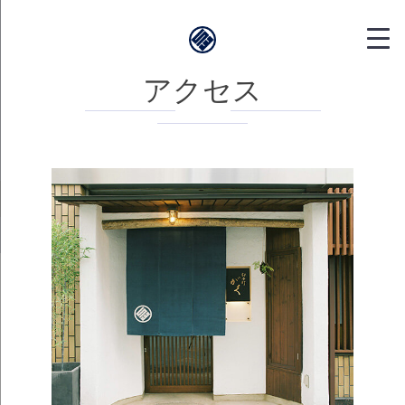
靱本町がく｜
アクセス