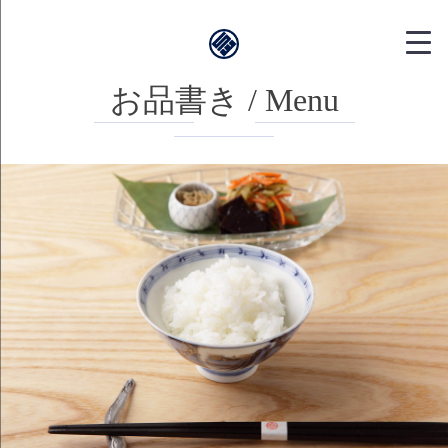
靱本町がく｜
お品書き / Menu