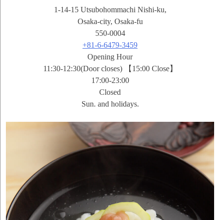
1-14-15 Utsubohommachi Nishi-ku,
Osaka-city, Osaka-fu
550-0004
+81-6-6479-3459
Opening Hour
11:30-12:30(Door closes) 【15:00 Close】
17:00-23:00
Closed
Sun. and holidays.