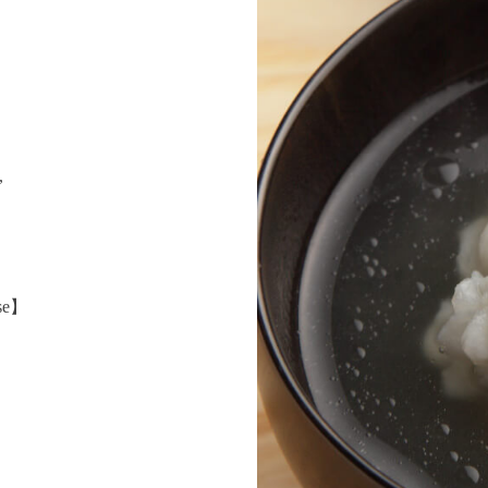
,
ose】