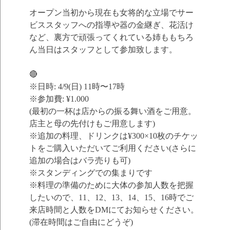
オープン当初から現在も女将的な立場でサー
ビススタッフへの指導や器の金継ぎ、花活け
など、裏方で頑張ってくれている姉ももちろ
ん当日はスタッフとして参加致します。
🔴
※日時: 4/9(日) 11時〜17時
※参加費: ¥1.000
(最初の一杯は店からの振る舞い酒をご用意。
店主と母の先付けもご用意します)
※追加の料理、ドリンクは¥300×10枚のチケッ
トをご購入いただいてご利用ください(さらに
追加の場合はバラ売りも可)
※スタンディングでの集まりです
※料理の準備のために大体の参加人数を把握
したいので、11、12、13、14、15、16時でご
来店時間と人数をDMにてお知らせください。
(滞在時間はご自由にどうぞ)