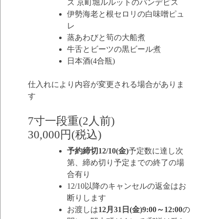
ズ 京町堀ルルットのパンデピス
伊勢海老と根セロリの白味噌ピュ
レ
蒸あわびと筍の大船煮
牛舌とビーツの黒ビール煮
日本酒(4合瓶)
仕入れにより内容が変更される場合がありま
す
7寸一段重(2人前)
30,000円(税込)
予約締切12/10(金)
予定数に達し次
第、締め切り予定までの終了の場
合有り
12/10以降のキャンセルの返金はお
断りします
お渡しは
12月31日(金)9:00～12:00
の