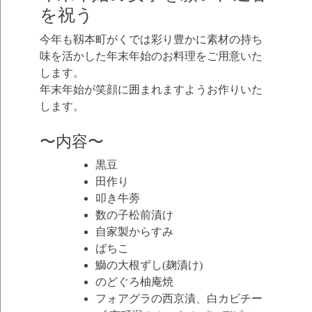
を祝う
今年も靱本町がくでは彩り豊かに素材の持ち
味を活かした年末年始のお料理をご用意いた
します。
年末年始が笑顔に囲まれますようお作りいた
します。
〜内容〜
黒豆
田作り
叩き牛蒡
数の子松前漬け
自家製からすみ
ばちこ
鰤の大根ずし(麹漬け)
のどぐろ柚庵焼
フォアグラの西京漬、白カビチー