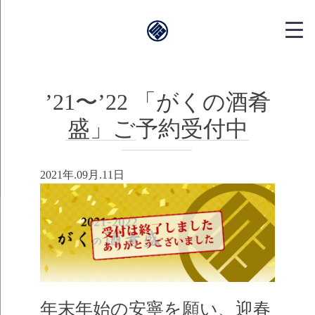
靱本町がく｜
’21〜’22 「がくの酒肴
盛」ご予約受付中
2021年.09月.11日
年末年始の安寧を願い、迎春